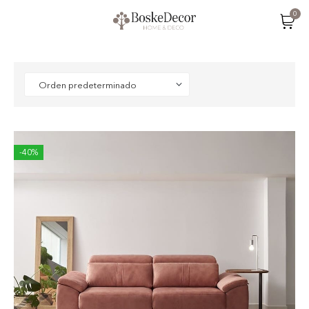
0
-40%