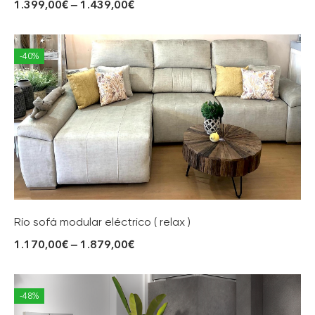
1.399,00
€
–
1.439,00
€
-40%
Río sofá modular eléctrico ( relax )
1.170,00
€
–
1.879,00
€
-48%