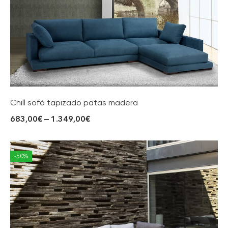
Chill sofá tapizado patas madera
683,00
€
–
1.349,00
€
-50%