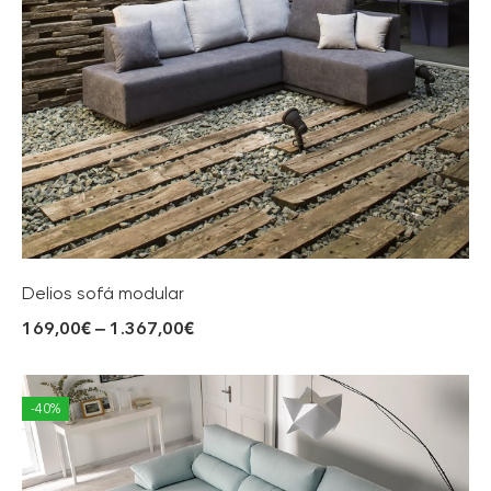
Delios sofá modular
169,00
€
–
1.367,00
€
-40%