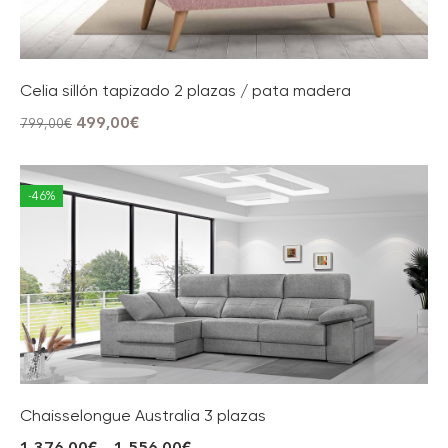
Celia sillón tapizado 2 plazas / pata madera
499,00
€
799,00
€
-46%
Chaisselongue Australia 3 plazas
1.376,00
€
–
1.556,00
€