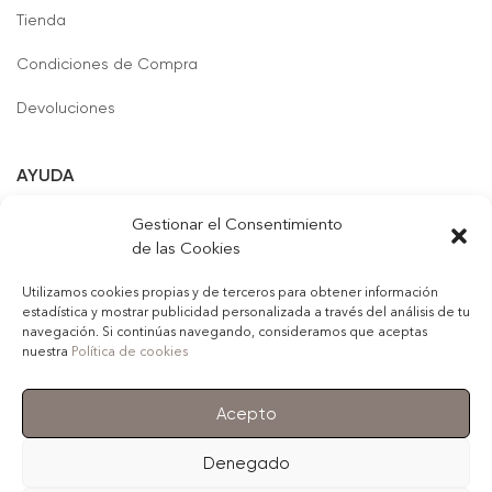
Tienda
Condiciones de Compra
Devoluciones
AYUDA
Formas de Pago
Gestionar el Consentimiento
de las Cookies
Contacto
Utilizamos cookies propias y de terceros para obtener información
estadística y mostrar publicidad personalizada a través del análisis de tu
navegación. Si continúas navegando, consideramos que aceptas
nuestra
Política de cookies
© 2022
Girivigan, S.L.
. Todos los derechos reservados
Acepto
Aviso Legal
Política de Privacidad
Política de Cookies
Contacto
Denegado