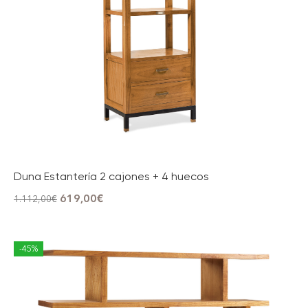
Duna Estantería 2 cajones + 4 huecos
619,00
€
1.112,00
€
-45%