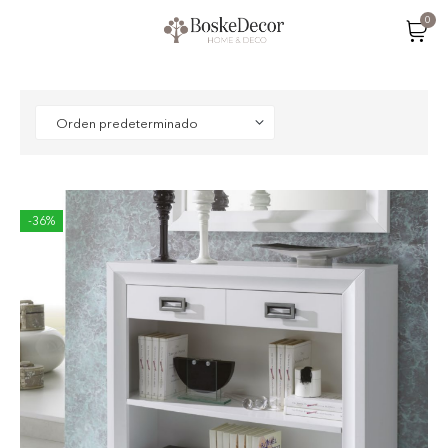
0
-36%