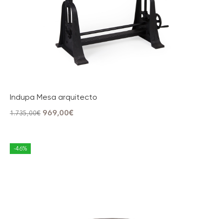
Indupa Mesa arquitecto
969,00
€
1.735,00
€
-46%