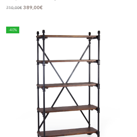
389,00
€
710,00
€
-40%