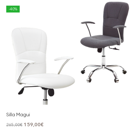
-40%
Silla Magui
159,00
€
265,00
€