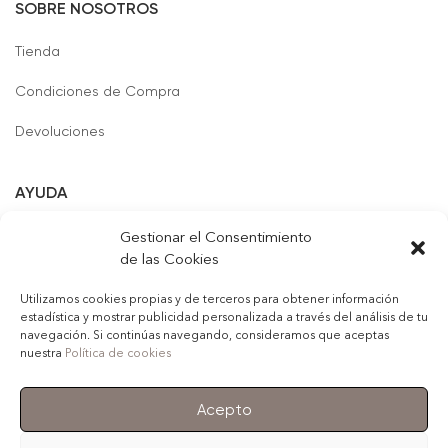
SOBRE NOSOTROS
Tienda
Condiciones de Compra
Devoluciones
AYUDA
Formas de Pago
Gestionar el Consentimiento
de las Cookies
Contacto
Utilizamos cookies propias y de terceros para obtener información
estadística y mostrar publicidad personalizada a través del análisis de tu
navegación. Si continúas navegando, consideramos que aceptas
nuestra
Política de cookies
© 2022
Girivigan, S.L.
. Todos los derechos reservados
Acepto
Aviso Legal
Política de Privacidad
Política de Cookies
Contacto