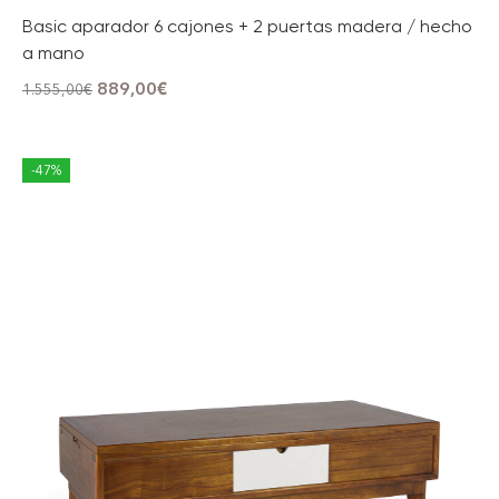
Basic aparador 6 cajones + 2 puertas madera / hecho
a mano
889,00
€
1.555,00
€
-47%