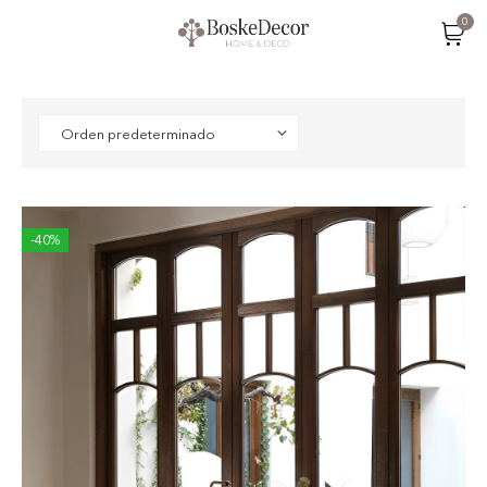
0
-40%