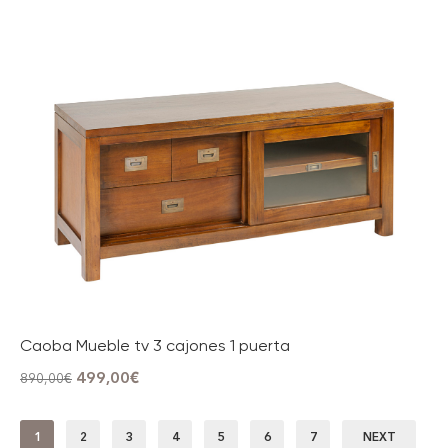
Caoba Mueble tv 3 cajones 1 puerta
499,00
€
890,00
€
1
2
3
4
5
6
7
NEXT