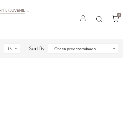
NTIL/JUVENIL
0
w
Sort By