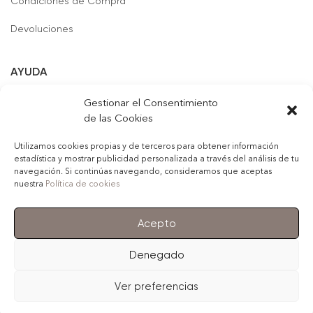
Condiciones de Compra
Devoluciones
AYUDA
Formas de Pago
Gestionar el Consentimiento
de las Cookies
Contacto
Utilizamos cookies propias y de terceros para obtener información
estadística y mostrar publicidad personalizada a través del análisis de tu
navegación. Si continúas navegando, consideramos que aceptas
nuestra
Política de cookies
© 2022
Girivigan, S.L.
. Todos los derechos reservados
Acepto
Aviso Legal
Política de Privacidad
Política de Cookies
Contacto
Denegado
Ver preferencias